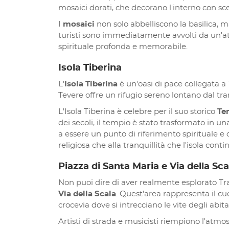
mosaici dorati, che decorano l'interno con sce
I
mosaici
non solo abbelliscono la basilica, m
turisti sono immediatamente avvolti da un'at
spirituale profonda e memorabile.
Isola Tiberina
L'
Isola Tiberina
è un'oasi di pace collegata a
Tevere offre un rifugio sereno lontano dal t
L'Isola Tiberina è celebre per il suo storico
Te
dei secoli, il tempio è stato trasformato in u
a essere un punto di riferimento spirituale e cu
religiosa che alla tranquillità che l'isola cont
Piazza di Santa Maria e Via della Sca
Non puoi dire di aver realmente esplorato T
Via della Scala
. Quest'area rappresenta il cu
crocevia dove si intrecciano le vite degli abitan
Artisti di strada e musicisti riempiono l'atmo