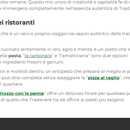
 vita romana. Questo mix unico di creatività e ospitalità fa di
a immergersi completamente nell'essenza autentica di Trast
 ristoranti
he è un vero e proprio viaggio nei sapori autentici della tra
, cucinato lentamente in olio, aglio e menta, è un piatto che 
della
pasta
, "
la carbonara
" e "l'amatriciana" sono due opzioni
 ingredienti freschi e genuini.
ori e morbidi dentro, un antipasto che prepara al meglio al 
re può dirsi completa senza assaggiare la "
pizza al taglio
", ch
l quartiere.
itozzo con la panna
" offre un delizioso finale per qualsiasi p
i quello che Trastevere ha da offrire ai palati più esigenti.