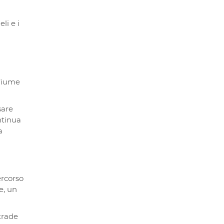
li e i
 fiume
sare
ntinua
a
rcorso
e, un
strade