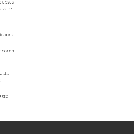
 questa
evere.
dizione
incarna
pasto
e
asto.