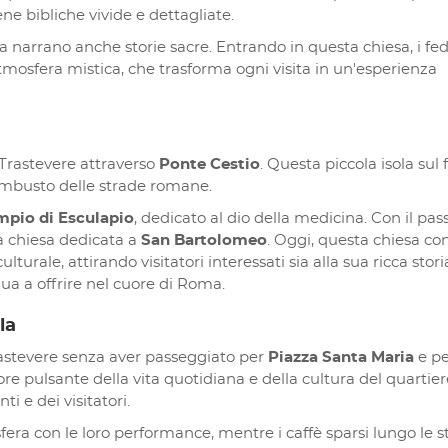
ne bibliche vivide e dettagliate.
a narrano anche storie sacre. Entrando in questa chiesa, i fede
mosfera mistica, che trasforma ogni visita in un'esperienza
 Trastevere attraverso
Ponte Cestio
. Questa piccola isola sul
rambusto delle strade romane.
mpio di Esculapio
, dedicato al dio della medicina. Con il pas
na chiesa dedicata a
San Bartolomeo
. Oggi, questa chiesa co
lturale, attirando visitatori interessati sia alla sua ricca stori
inua a offrire nel cuore di Roma.
la
rastevere senza aver passeggiato per
Piazza Santa Maria
e pe
ore pulsante della vita quotidiana e della cultura del quartier
ti e dei visitatori.
sfera con le loro performance, mentre i caffè sparsi lungo le 