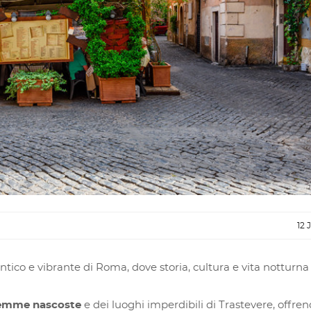
12 
entico e vibrante di Roma, dove storia, cultura e vita notturna 
emme nascoste
e dei luoghi imperdibili di Trastevere, offren