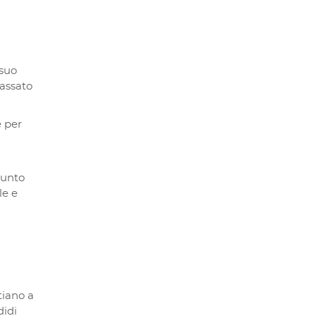
 suo
passato
e per
punto
le e
tiano a
didi