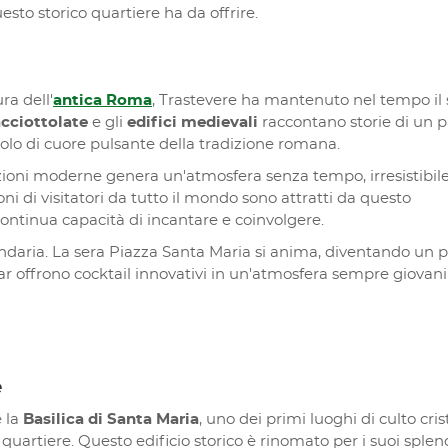
to storico quartiere ha da offrire.
ra dell'
antica Roma
, Trastevere ha mantenuto nel tempo il
acciottolate
e gli
edifici medievali
raccontano storie di un 
tolo di cuore pulsante della tradizione romana.
azioni moderne genera un'atmosfera senza tempo, irresistibil
oni di visitatori da tutto il mondo sono attratti da questo
ontinua capacità di incantare e coinvolgere.
ndaria. La sera Piazza Santa Maria si anima, diventando un 
 bar offrono cocktail innovativi in un'atmosfera sempre giovani
e
è la
Basilica di Santa Maria
, uno dei primi luoghi di culto cris
 quartiere. Questo edificio storico è rinomato per i suoi splen