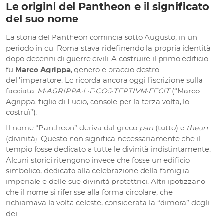
Le origini del Pantheon e il significato
del suo nome
La storia del Pantheon comincia sotto Augusto, in un
periodo in cui Roma stava ridefinendo la propria identità
dopo decenni di guerre civili. A costruire il primo edificio
fu
Marco Agrippa
, genero e braccio destro
dell'imperatore. Lo ricorda ancora oggi l’iscrizione sulla
facciata:
M·AGRIPPA·L·F·COS·TERTIVM·FECIT
(“Marco
Agrippa, figlio di Lucio, console per la terza volta, lo
costruì”).
Il nome “Pantheon” deriva dal greco
pan
(tutto) e
theon
(divinità). Questo non significa necessariamente che il
tempio fosse dedicato a tutte le divinità indistintamente.
Alcuni storici ritengono invece che fosse un edificio
simbolico, dedicato alla celebrazione della famiglia
imperiale e delle sue divinità protettrici. Altri ipotizzano
che il nome si riferisse alla forma circolare, che
richiamava la volta celeste, considerata la “dimora” degli
dei.