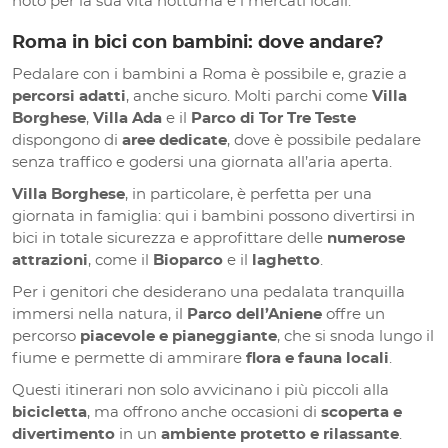
noto per la sua vita notturna e i mercati locali.
Roma in bici con bambini: dove andare?
Pedalare con i bambini a Roma è possibile e, grazie a
percorsi adatti
, anche sicuro. Molti parchi come
Villa
Borghese
,
Villa Ada
e il
Parco di Tor Tre Teste
dispongono di
aree dedicate
, dove è possibile pedalare
senza traffico e godersi una giornata all’aria aperta.
Villa Borghese
, in particolare, è perfetta per una
giornata in famiglia: qui i bambini possono divertirsi in
bici in totale sicurezza e approfittare delle
numerose
attrazioni
, come il
Bioparco
e il
laghetto
.
Per i genitori che desiderano una pedalata tranquilla
immersi nella natura, il
Parco dell’Aniene
offre un
percorso
piacevole e pianeggiante
, che si snoda lungo il
fiume e permette di ammirare
flora e fauna locali
.
Questi itinerari non solo avvicinano i più piccoli alla
bicicletta
, ma offrono anche occasioni di
scoperta e
divertimento
in un
ambiente protetto e rilassante
.