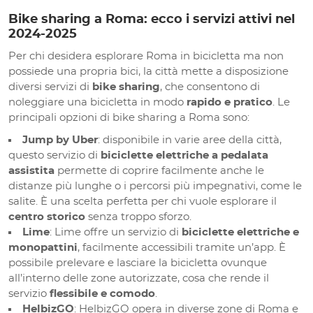
Bike sharing a Roma: ecco i servizi attivi nel
2024-2025
Per chi desidera esplorare Roma in bicicletta ma non
possiede una propria bici, la città mette a disposizione
diversi servizi di
bike sharing
, che consentono di
noleggiare una bicicletta in modo
rapido e pratico
. Le
principali opzioni di bike sharing a Roma sono:
Jump by Uber
: disponibile in varie aree della città,
questo servizio di
biciclette elettriche a pedalata
assistita
permette di coprire facilmente anche le
distanze più lunghe o i percorsi più impegnativi, come le
salite. È una scelta perfetta per chi vuole esplorare il
centro storico
senza troppo sforzo.
Lime
: Lime offre un servizio di
biciclette elettriche e
monopattini
, facilmente accessibili tramite un’app. È
possibile prelevare e lasciare la bicicletta ovunque
all’interno delle zone autorizzate, cosa che rende il
servizio
flessibile e comodo
.
HelbizGO
: HelbizGO opera in diverse zone di Roma e