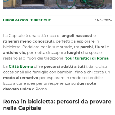
INFORMAZIONI TURISTICHE
13 Nov 2024
La Capitale è una città ricca di
angoli nascosti
e
itinerari meno conosciuti
, perfetti da esplorare in
bicicletta. Pedalare per le sue strade, tra
parchi
,
fiumi
e
antiche vie
, permette di scoprire
luoghi
che spesso
restano al di fuori dei tradizionali
tour turistici di Roma
.
La
Città Eterna
offre
percorsi adatti a tutti
, dai ciclisti
occasionali alle famiglie con bambini, fino a chi cerca un
modo alternativo
per esplorare in modo sostenibile.
Ecco alcune idee per un’esperienza su
due ruote
davvero unica
a Roma.
Roma in bicicletta: percorsi da provare
nella Capitale