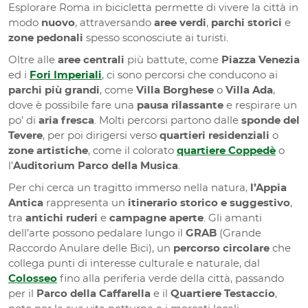
Esplorare Roma in bicicletta permette di vivere la città in
modo
nuovo
, attraversando
aree verdi
,
parchi storici
e
zone pedonali
spesso sconosciute ai turisti.
Oltre alle
aree centrali
più battute, come
Piazza Venezia
ed i
Fori Imperiali
, ci sono percorsi che conducono ai
parchi più grandi
, come
Villa Borghese
o
Villa Ada
,
dove è possibile fare una
pausa rilassante
e respirare un
po’ di
aria fresca
. Molti percorsi partono dalle
sponde del
Tevere
, per poi dirigersi verso
quartieri residenziali
o
zone artistiche
, come il colorato
quartiere Coppedè
o
l’
Auditorium Parco della Musica
.
Per chi cerca un tragitto immerso nella natura,
l’Appia
Antica
rappresenta un
itinerario storico e suggestivo
,
tra
antichi ruderi
e
campagne aperte
. Gli amanti
dell’arte possono pedalare lungo il
GRAB
(Grande
Raccordo Anulare delle Bici), un
percorso circolare
che
collega punti di interesse culturale e naturale, dal
Colosseo
fino alla periferia verde della città, passando
per il
Parco della Caffarella
e il
Quartiere Testaccio
,