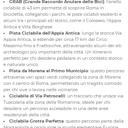
GRAB (Grande Raccordo Anulare delle Bici)
: l’anello
ciclabile di 43 km permette di scoprire Roma in
bicicletta, collegando i parchi, le piste ciclabili esistenti e
alcuni tra i principali siti storici, come il Colosseo, l’Appia
Antica e Villa Borghese.
Pista Ciclabile dell'Appia Antica
: lungo la storica Via
Appia Antica, si estende per circa 17 km dal Circo
Massimo fino a Frattocchie, attraversando alcuni dei siti
archeologici più importanti della città. Un itinerario
perfetto per chi desidera pedalare in un contesto storico
e naturale unico.
Pista da Morena al Primo Municipio
: questo percorso
attraversa vari spazi verdi collegando la zona di Morena
con il centro di Roma, permettendo un tragitto comodo
per chi vive o lavora nelle vicinanze.
Ciclabile di Via Petrocelli
: un tracciato che unisce via
Tuscolana alla zona della Romanina, ideale per chi
desidera un percorso accessibile in una delle aree
residenziali della città.
Ciclabile Grotta Perfetta
: questo percorso parte dalla
Montagnola e raggiunge la scuola elementare Europa,