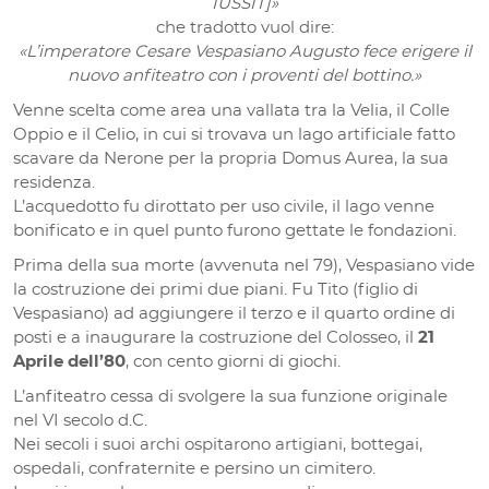
IUSSIT]»
che tradotto vuol dire:
«L’imperatore Cesare Vespasiano Augusto fece erigere il
nuovo anfiteatro con i proventi del bottino.»
Venne scelta come area una vallata tra la Velia, il Colle
Oppio e il Celio, in cui si trovava un lago artificiale fatto
scavare da Nerone per la propria Domus Aurea, la sua
residenza.
L’acquedotto fu dirottato per uso civile, il lago venne
bonificato e in quel punto furono gettate le fondazioni.
Prima della sua morte (avvenuta nel 79), Vespasiano vide
la costruzione dei primi due piani. Fu Tito (figlio di
Vespasiano) ad aggiungere il terzo e il quarto ordine di
posti e a inaugurare la costruzione del Colosseo, il
21
Aprile dell’80
, con cento giorni di giochi.
L’anfiteatro cessa di svolgere la sua funzione originale
nel VI secolo d.C.
Nei secoli i suoi archi ospitarono artigiani, bottegai,
ospedali, confraternite e persino un cimitero.