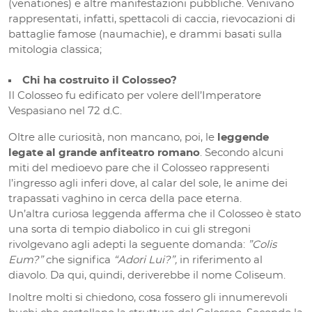
(venationes) e altre manifestazioni pubbliche. Venivano
rappresentati, infatti, spettacoli di caccia, rievocazioni di
battaglie famose (naumachie), e drammi basati sulla
mitologia classica;
Chi ha costruito il Colosseo?
Il Colosseo fu edificato per volere dell’Imperatore
Vespasiano nel 72 d.C.
Oltre alle curiosità, non mancano, poi, le
leggende
legate al grande anfiteatro romano
. Secondo alcuni
miti del medioevo pare che il Colosseo rappresenti
l’ingresso agli inferi dove, al calar del sole, le anime dei
trapassati vaghino in cerca della pace eterna.
Un’altra curiosa leggenda afferma che il Colosseo è stato
una sorta di tempio diabolico in cui gli stregoni
rivolgevano agli adepti la seguente domanda:
”Colis
Eum?”
che significa
“Adori Lui?”,
in riferimento al
diavolo. Da qui, quindi, deriverebbe il nome Coliseum.
Inoltre molti si chiedono, cosa fossero gli innumerevoli