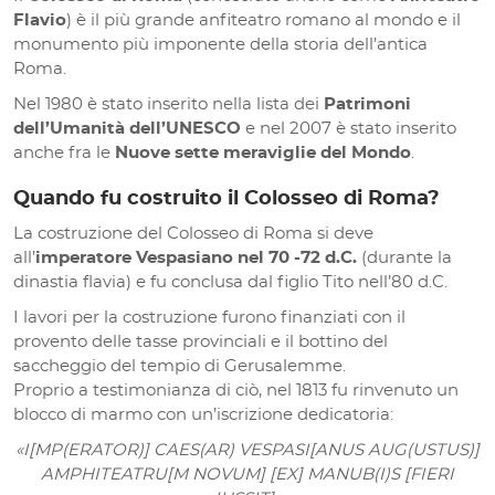
Flavio
) è il più grande anfiteatro romano al mondo e il
monumento più imponente della storia dell’antica
Roma.
Nel 1980 è stato inserito nella lista dei
Patrimoni
dell’Umanità dell’UNESCO
e nel 2007 è stato inserito
anche fra le
Nuove sette meraviglie del Mondo
.
Quando fu costruito il Colosseo di Roma?
La costruzione del Colosseo di Roma si deve
all’
imperatore Vespasiano nel 70 -72 d.C.
(durante la
dinastia flavia) e fu conclusa dal figlio Tito nell’80 d.C.
I lavori per la costruzione furono finanziati con il
provento delle tasse provinciali e il bottino del
saccheggio del tempio di Gerusalemme.
Proprio a testimonianza di ciò, nel 1813 fu rinvenuto un
blocco di marmo con un’iscrizione dedicatoria:
«I[MP(ERATOR)] CAES(AR) VESPASI[ANUS AUG(USTUS)]
AMPHITEATRU[M NOVUM] [EX] MANUB(I)S [FIERI