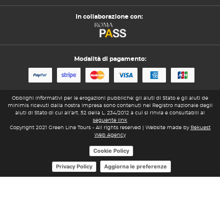
In collaborazione con:
Modalità di pagamento:
Obblighi informativi per le erogazioni pubbliche: gli aiuti di Stato e gli aiuti de
minimis ricevuti dalla nostra impresa sono contenuti nel Registro nazionale degli
aiuti di Stato di cui all’art. 52 della L. 234/2012 a cui si rinvia e consultabili al
seguente link
Copyright 2021 Green Line Tours - All rights reserved | Website made by
Rekuest
Web Agency
Cookie Policy
Aggiorna le preferenze
Privacy Policy