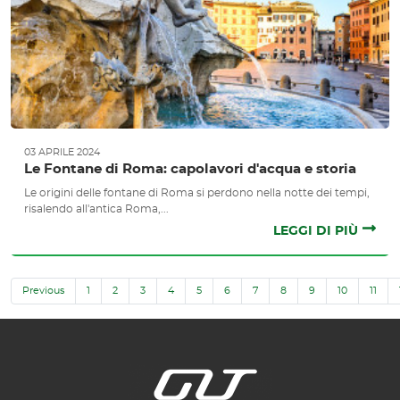
03 APRILE 2024
Le Fontane di Roma: capolavori d'acqua e storia
Le origini delle fontane di Roma si perdono nella notte dei tempi,
risalendo all'antica Roma,...
LEGGI DI PIÙ
Previous
1
2
3
4
5
6
7
8
9
10
11