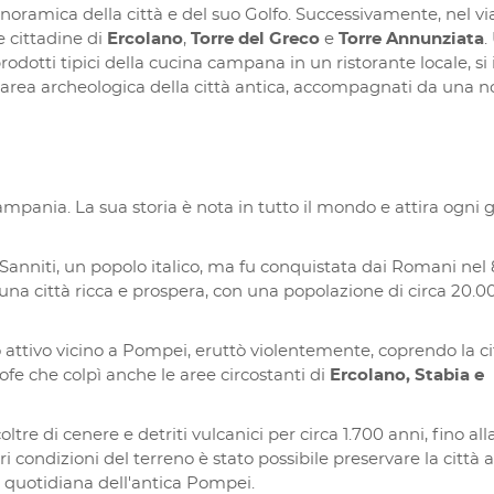
anoramica della città e del suo Golfo. Successivamente, nel v
e cittadine di
Ercolano
,
Torre del Greco
e
Torre Annunziata
.
dotti tipici della cucina campana in un ristorante locale, si 
’area archeologica della città antica, accompagnati da una n
mpania. La sua storia è nota in tutto il mondo e attira ogni 
i Sanniti, un popolo italico, ma fu conquistata dai Romani nel 
a città ricca e prospera, con una popolazione di circa 20.0
 attivo vicino a Pompei, eruttò violentemente, coprendo la ci
rofe che colpì anche le aree circostanti di
Ercolano, Stabia e
tre di cenere e detriti vulcanici per circa 1.700 anni, fino all
ri condizioni del terreno è stato possibile preservare la città 
ta quotidiana dell'antica Pompei.