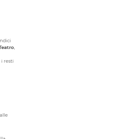
ndici
Teatro
,
 resti
I
alle
lla