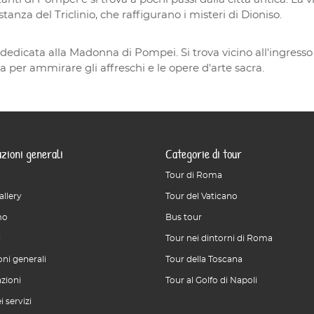
tanza del Triclinio, che raffigurano i misteri di Dioniso.
 dedicata alla Madonna di Pompei. Si trova vicino all'ingresso
ta per ammirare gli affreschi e le opere d'arte sacra.
zioni generali
Categorie di tour
Tour di Roma
allery
Tour del Vaticano
mo
Bus tour
i
Tour nei dintorni di Roma
ni generali
Tour della Toscana
azioni
Tour al Golfo di Napoli
i servizi