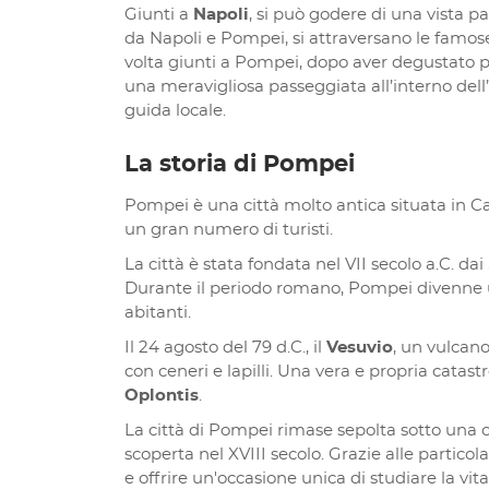
Giunti a
Napoli
, si può godere di una vista p
da Napoli e Pompei, si attraversano le famos
volta giunti a Pompei, dopo aver degustato pro
una meravigliosa passeggiata all’interno dell
guida locale.
La storia di Pompei
Pompei è una città molto antica situata in Ca
un gran numero di turisti.
La città è stata fondata nel VII secolo a.C. da
Durante il periodo romano, Pompei divenne un
abitanti.
Il 24 agosto del 79 d.C., il
Vesuvio
, un vulcano
con ceneri e lapilli. Una vera e propria catast
Oplontis
.
La città di Pompei rimase sepolta sotto una col
scoperta nel XVIII secolo. Grazie alle particola
e offrire un'occasione unica di studiare la vi