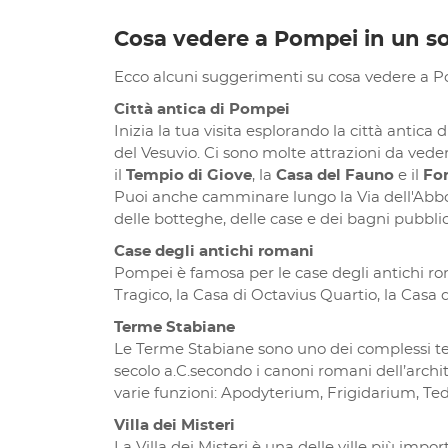
Cosa vedere a Pompei in un so
Ecco alcuni suggerimenti su cosa vedere a P
Città antica di Pompei
Inizia la tua visita esplorando la città antica
del Vesuvio. Ci sono molte attrazioni da veder
il
Tempio di Giove
, la
Casa del Fauno
e il
Fo
Puoi anche camminare lungo la Via dell'Abbond
delle botteghe, delle case e dei bagni pubblic
Case degli antichi romani
Pompei è famosa per le case degli antichi rom
Tragico, la Casa di Octavius Quartio, la Casa d
Terme Stabiane
Le Terme Stabiane sono uno dei complessi ter
secolo a.C.secondo i canoni romani dell’archi
varie funzioni: Apodyterium, Frigidarium, Te
Villa dei Misteri
La Villa dei Misteri è una delle ville più impor