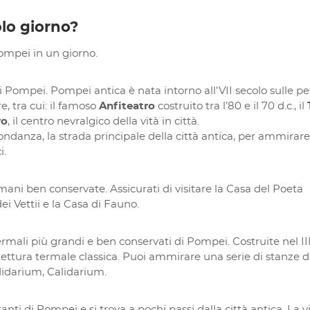
lo giorno?
ompei in un giorno.
 di Pompei. Pompei antica è nata intorno all’VII secolo sulle pe
e, tra cui: il famoso
Anfiteatro
costruito tra l’80 e il 70 d.c., il
ro
, il centro nevralgico della vità in città.
anza, la strada principale della città antica, per ammirare i
i.
ani ben conservate. Assicurati di visitare la Casa del Poeta
ei Vettii e la Casa di Fauno.
mali più grandi e ben conservati di Pompei. Costruite nel II
tettura termale classica. Puoi ammirare una serie di stanze d
didarium, Calidarium.
tanti di Pompei e si trova a pochi passi dalla città antica. La vi