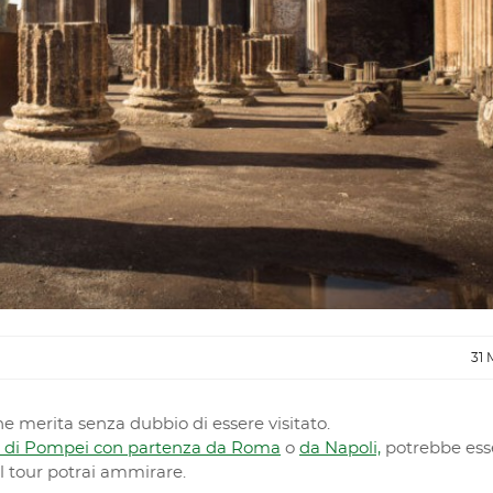
31 
he merita senza dubbio di essere visitato.
ittà di Pompei con partenza da Roma
o
da Napoli,
potrebbe esse
el tour potrai ammirare.