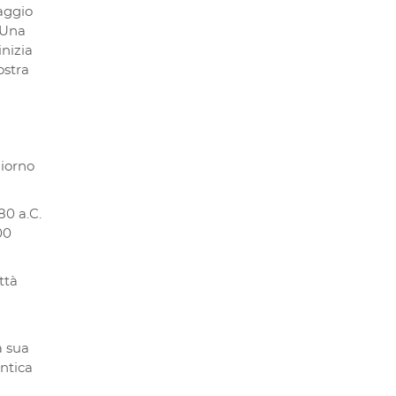
iaggio
 Una
inizia
ostra
giorno
80 a.C.
00
ttà
a sua
antica