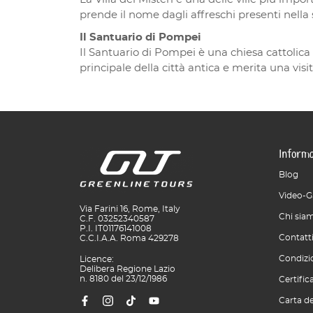
prende il nome dagli affreschi presenti nella s
Il Santuario di Pompei
Il Santuario di Pompei è una chiesa cattolica
principale della città antica e merita una visi
Informa
Blog
Video-G
Via Farini 16, Rome, Italy
Chi sia
C.F. 03252340587
P.I. IT01176141008
Contatt
C.C.I.A.A. Roma 429278
Condizio
Licence:
Delibera Regione Lazio
n. 8180 del 23/12/1986
Certific
Carta de