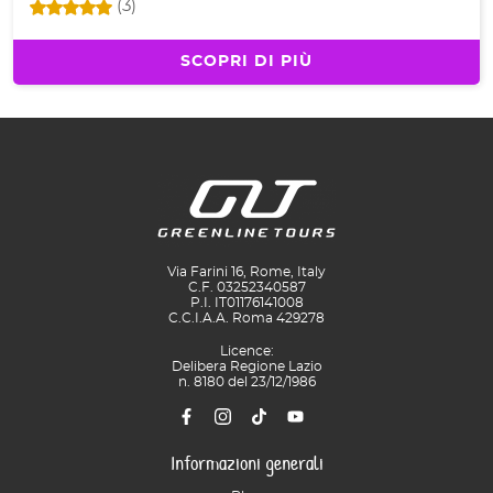
(3)
SCOPRI DI PIÙ
Via Farini 16, Rome, Italy
C.F. 03252340587
P.I. IT01176141008
C.C.I.A.A. Roma 429278
Licence:
Delibera Regione Lazio
n. 8180 del 23/12/1986
Informazioni generali