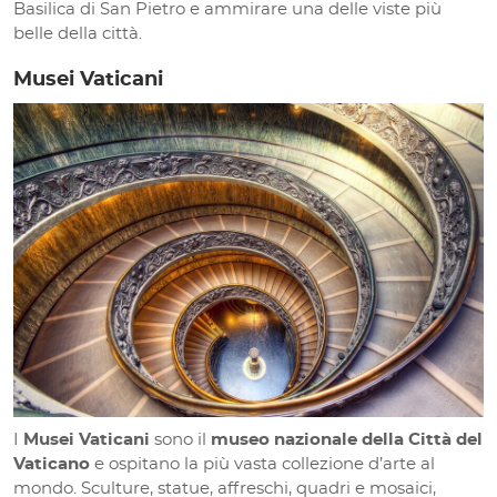
Basilica di San Pietro e ammirare una delle viste più
belle della città.
Musei Vaticani
I
Musei Vaticani
sono il
museo nazionale della Città del
Vaticano
e ospitano la più vasta collezione d’arte al
mondo. Sculture, statue, affreschi, quadri e mosaici,