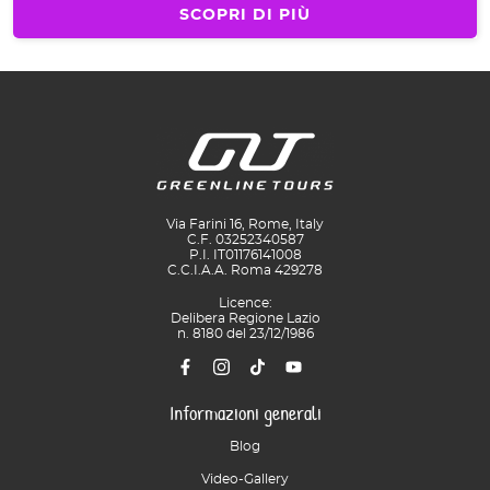
SCOPRI DI PIÙ
Via Farini 16, Rome, Italy
C.F. 03252340587
P.I. IT01176141008
C.C.I.A.A. Roma 429278
Licence:
Delibera Regione Lazio
n. 8180 del 23/12/1986
Informazioni generali
Blog
Video-Gallery