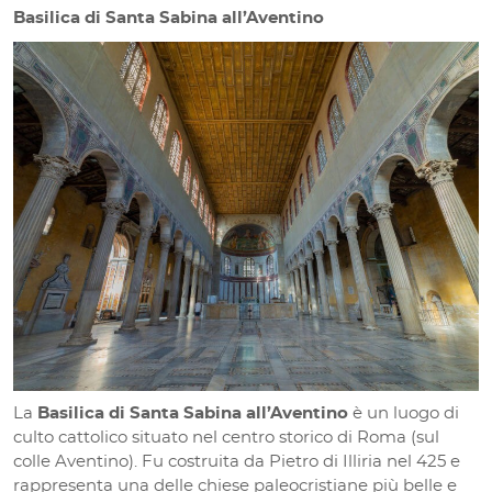
Basilica di Santa Sabina all’Aventino
La
Basilica di Santa Sabina all’Aventino
è un luogo di
culto cattolico situato nel centro storico di Roma (sul
colle Aventino). Fu costruita da Pietro di Illiria nel 425 e
rappresenta una delle chiese paleocristiane più belle e