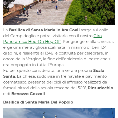
La
Basilica di Santa Maria in Ara Coeli
sorge sul colle
del Campidoglio e potrai visitarla con il nostro
Giro
Panoramico Hop-On Hop-Off
. Per giungere alla chiesa, si
erge una meravigliosa scalinata in marmo di ben 124
gradini, e risalente al 1348, e costruita per celebrare, in
onore della Vergine, la fine dell’epidemia di peste che si
era propagata in tutta l’Europa.
Fu per questo considerata, una vera e propria
Scala
Santa
. La chiesa, suddivisa in tre navate e pavimento
cosmatesco, presenta dei cicli di affresco realizzati da
famosi pittori della scuola toscana del 500’,
Pinturicchio
e di
Benozzo Gozzoli
.
Basilica di Santa Maria Del Popolo