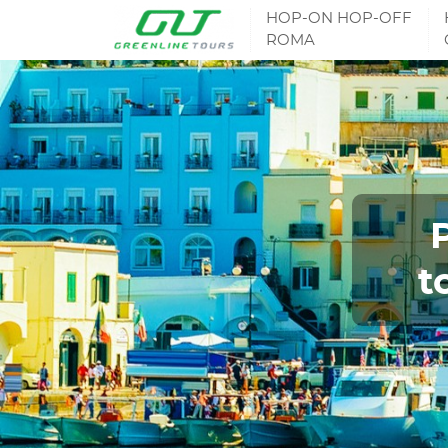
HOP-ON HOP-OFF
ROMA
t