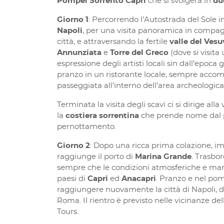
Pompei Sorrento Capri
che si svolgerà in
du
Giorno 1
: Percorrendo l’Autostrada del Sole in
Napoli
, per una visita panoramica in compag
città, e attraversando la fertile
valle del Vesu
Annunziata
e
Torre del Greco
(dove si visita
espressione degli artisti locali sin dall’epoca
pranzo in un ristorante locale, sempre accomp
passeggiata all’interno dell’area archeologi
Terminata la visita degli scavi ci si dirige all
la
costiera sorrentina
che prende nome dal 
pernottamento.
Giorno 2
: Dopo una ricca prima colazione, i
raggiunge il porto di
Marina Grande
. Trasbor
sempre che le condizioni atmosferiche e mari
paesi di
Capri
ed
Anacapri
. Pranzo e nel po
raggiungere nuovamente la città di Napoli, dov
Roma. Il rientro è previsto nelle vicinanze de
Tours.