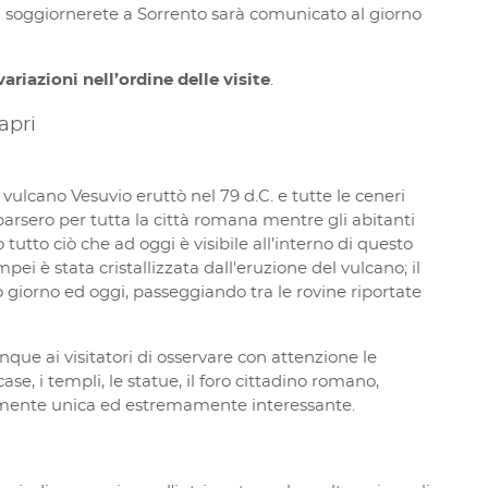
cui soggiornerete a Sorrento sarà comunicato al giorno
riazioni nell’ordine delle visite
.
apri
l vulcano Vesuvio eruttò nel 79 d.C. e tutte le ceneri
parsero per tutta la città romana mentre gli abitanti
 tutto ciò che ad oggi è visibile all’interno di questo
mpei è stata cristallizzata dall'eruzione del vulcano; il
 giorno ed oggi, passeggiando tra le rovine riportate
ue ai visitatori di osservare con attenzione le
e, i templi, le statue, il foro cittadino romano,
realmente unica ed estremamente interessante.