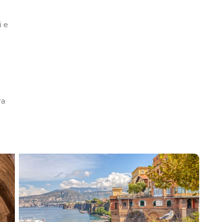
i e
ra