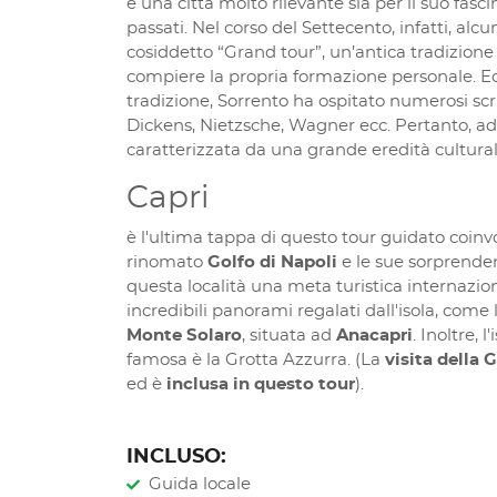
è una città molto rilevante sia per il suo fascin
passati. Nel corso del Settecento, infatti, alcu
cosiddetto “Grand tour”, un’antica tradizione
compiere la propria formazione personale. Ed
tradizione, Sorrento ha ospitato numerosi scrit
Dickens, Nietzsche, Wagner ecc. Pertanto, ad og
caratterizzata da una grande eredità cultural
Capri
è l'ultima tappa di questo tour guidato coinvol
rinomato
Golfo di Napoli
e le sue sorprenden
questa località una meta turistica internaziona
incredibili panorami regalati dall'isola, come 
Monte Solaro
, situata ad
Anacapri
. Inoltre, 
famosa è la Grotta Azzurra. (La
visita della
G
ed è
inclusa in questo tour
).
INCLUSO:
Guida locale