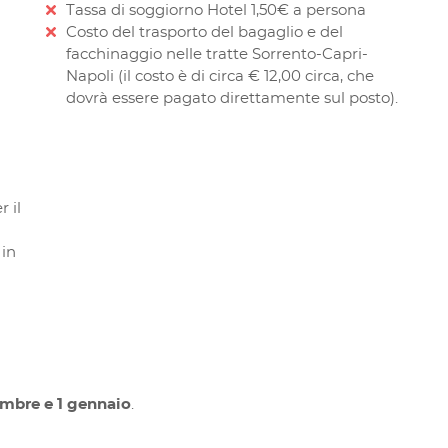
Tassa di soggiorno Hotel 1,50€ a persona
Costo del trasporto del bagaglio e del
facchinaggio nelle tratte Sorrento-Capri-
Napoli (il costo è di circa € 12,00 circa, che
dovrà essere pagato direttamente sul posto).
r il
 in
cembre e 1 gennaio
.