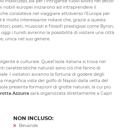
o indiscusso, sia per l'intrigante ruolo svolto nei secoli
ni nobili europei iniziarono ad intraprendere il
 che consisteva nel viaggiare attraverso l'Europa per
 è molto interessante notare che, grazie a questa
tori, poeti, musicisti e filosofi prestigiosi come Byron,
gi i turisti avranno la possibilità di visitare una città
e, unica nel suo genere.
gente e culturale. Quest'isola italiana si trova nel
ti caratteristiche naturali sono ciò che fanno di
le. I visitatori avranno la fortuna di godere degli
la magnifica vista del golfo di Napoli dalla vetta del
l'isola presenta formazioni di grotte naturali, la cui più
rotta Azzurra
sarà organizzata direttamente a Capri
NON INCLUSO:
Bevande