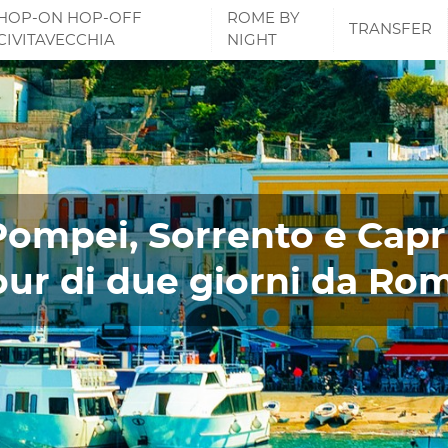
HOP-ON HOP-OFF
ROME BY
TRANSFER
CIVITAVECCHIA
NIGHT
Pompei, Sorrento e Capri
our di due giorni da Ro