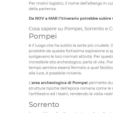
Per motivi logistici, il nome dell'albergo in 
della partenza.
Da NOV a MAR l’itinerario potrebbe subire va
Cosa sapere su Pompei, Sorrento e C
Pompei
è il luogo che ha subito la sorte più crudele. I
prodotte da questa fortissima esplosione si s
svolgevano le loro normali attività. Per questo
incredibile sito archeologico, parla di vita. Po
tempo sembra essersi fermato a quel fatidico
alla luce, è possibile riviverla.
L’
area archeologica di Pompei
permette dunq
strutture tipiche dell'epoca romana come le cas
l'anfiteatro ed i teatri, rendendo la visita 
Sorrento