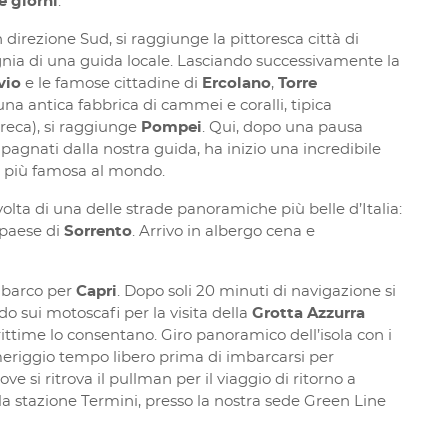
e giorni
:
 direzione Sud, si raggiunge la pittoresca città di
nia di una guida locale. Lasciando successivamente la
vio
e le famose cittadine di
Ercolano
,
Torre
 una antica fabbrica di cammei e coralli, tipica
 greca), si raggiunge
Pompei
. Qui, dopo una pausa
agnati dalla nostra guida, ha inizio una incredibile
ca più famosa al mondo.
a volta di una delle strade panoramiche più belle d’Italia:
paese di
Sorrento
. Arrivo in albergo cena e
mbarco per
Capri
. Dopo soli 20 minuti di navigazione si
do sui motoscafi per la visita della
Grotta Azzurra
ttime lo consentano. Giro panoramico dell’isola con i
meriggio tempo libero prima di imbarcarsi per
e si ritrova il pullman per il viaggio di ritorno a
lla stazione Termini, presso la nostra sede Green Line