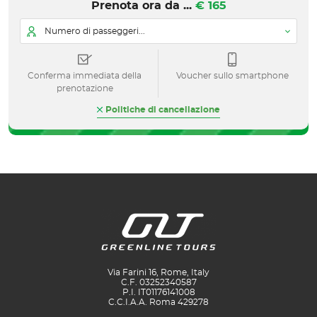
Prenota ora da ...
€ 165
Numero di passeggeri...
Conferma immediata della
Voucher sullo smartphone
prenotazione
Politiche di cancellazione
Via Farini 16, Rome, Italy
C.F. 03252340587
P.I. IT01176141008
C.C.I.A.A. Roma 429278