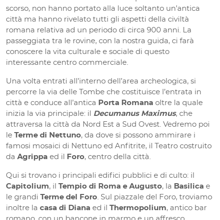
scorso, non hanno portato alla luce soltanto un’antica
città ma hanno rivelato tutti gli aspetti della civiltà
romana relativa ad un periodo di circa 900 anni. La
passeggiata tra le rovine, con la nostra guida, ci farà
conoscere la vita culturale e sociale di questo
interessante centro commerciale.
Una volta entrati all’interno dell’area archeologica, si
percorre la via delle Tombe che costituisce l’entrata in
città e conduce all’antica
Porta Romana
oltre la quale
inizia la via principale: il
Decumanus Maximus
, che
attraversa la città da Nord Est a Sud Ovest. Vedremo poi
le
Terme di Nettuno
, da dove si possono ammirare i
famosi mosaici di Nettuno ed Anfitrite, il Teatro costruito
da
Agrippa
ed il
Foro
, centro della città.
Qui si trovano i principali edifici pubblici e di culto: il
Capitolium
, il
Tempio di Roma e Augusto
, la
Basilica
e
le grandi
Terme del Foro
. Sul piazzale del Foro, troviamo
inoltre la
casa di Diana
ed il
Thermopolium
, antico bar
romano, con un bancone in marmo e un affresco