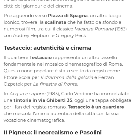
città del glamour e del cinema.
Proseguendo verso
Piazza di Spagna
, un altro luogo
iconico, troverai la
scalinata
che ha fatto da sfondo a
numerosi film, tra cui il classico
Vacanze Romane
(1953)
con Audrey Hepburn e Gregory Peck.
Testaccio: autenticità e cinema
Il quartiere
Testaccio
rappresenta un altro tassello
fondamentale nel mosaico cinematografico di Roma.
Questo rione popolare è stato scelto da registi come
Ettore Scola per
Il dramma della gelosia
e Ferzan
Ozpetek per
La finestra di fronte
.
In
Acqua e sapone
(1983), Carlo Verdone ha immortalato
una
tintoria in via Ghiberti 35
, oggi una tappa obbligata
per i fan del regista romano.
Testaccio è un quartiere
che mescola l’anima autentica della città con la sua
vocazione cinematografica.
Il Pigneto: il neorealismo e Pasolini