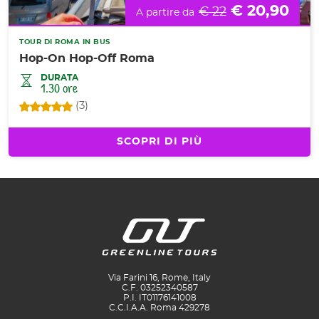
€ 20,90
€ 22
A partire da
TOUR DI ROMA IN BUS
Hop-On Hop-Off Roma
DURATA
1.30 ore
(3)
SCOPRI DI PIÙ
Via Farini 16, Rome, Italy
C.F. 03252340587
P.I. IT01176141008
C.C.I.A.A. Roma 429278