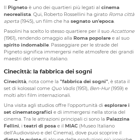
Il
Pigneto
è uno dei quartieri più legati al
cinema
neorealista
. Qui, Roberto Rossellini ha girato
Roma città
aperta
(1945), un film che ha
segnato un'epoca
.
Pasolini ha scelto lo stesso quartiere per il suo
Accattone
(1961), rendendo omaggio alla
Roma popolare
e al suo
spirito indomabile
. Passeggiare per le strade del
Pigneto significa immergersi nelle atmosfere dei grandi
maestri del cinema italiano.
Cinecittà: la fabbrica dei sogni
Cinecittà
, nota come la
"fabbrica dei sogni"
, è stata il
set di kolossal come
Quo Vadis
(1951),
Ben-Hur
(1959) e
molti altri film internazionali.
Una visita agli studios offre l'opportunità di
esplorare i
set cinematografici
e di immergersi nella storia del
cinema. Tra le attrazioni principali ci sono la
Palazzina
Fellini
, i
teatri di posa
e il
MIAC
(Museo Italiano
dell’Audiovisivo e del Cinema), dove puoi scoprire il
dietro le quinte
di alcune delle produzioni più iconiche.