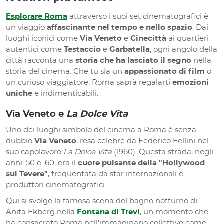
Esplorare Roma
attraverso i suoi set cinematografici è
un viaggio
affascinante nel tempo e nello spazio
. Dai
luoghi iconici come
Via Veneto
e
Cinecittà
ai quartieri
autentici come
Testaccio
e
Garbatella
, ogni angolo della
città racconta una
storia che ha lasciato il segno
nella
storia del cinema. Che tu sia un
appassionato di film
o
un curioso viaggiatore, Roma saprà regalarti
emozioni
uniche
e indimenticabili.
Via Veneto e
La Dolce Vita
Uno dei luoghi simbolo del cinema a Roma è senza
dubbio
Via Veneto
, resa celebre da Federico Fellini nel
suo capolavoro
La Dolce Vita
(1960). Questa strada, negli
anni '50 e '60, era il
cuore pulsante della "Hollywood
sul Tevere"
, frequentata da star internazionali e
produttori cinematografici.
Qui si svolge la famosa scena del bagno notturno di
Anita Ekberg nella
Fontana di Trevi
, un momento che
ha consacrato Roma nell'immaginario collettivo come