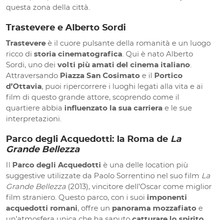
questa zona della città.
Trastevere e Alberto Sordi
Trastevere
è il cuore pulsante della romanità e un luogo
ricco di
storia cinematografica
. Qui è nato Alberto
Sordi, uno dei
volti più amati del cinema italiano
.
Attraversando
Piazza San Cosimato
e il
Portico
d’Ottavia
, puoi ripercorrere i luoghi legati alla vita e ai
film di questo grande attore, scoprendo come il
quartiere abbia
influenzato la sua carriera
e le sue
interpretazioni.
Parco degli Acquedotti: la Roma de
La
Grande Bellezza
Il
Parco degli Acquedotti
è una delle location più
suggestive utilizzate da Paolo Sorrentino nel suo film
La
Grande Bellezza
(2013), vincitore dell’Oscar come miglior
film straniero. Questo parco, con i suoi
imponenti
acquedotti romani
, offre un
panorama mozzafiato
e
un’atmosfera unica che ha saputo
catturare lo spirito