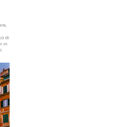
ere,
co di
r in
i