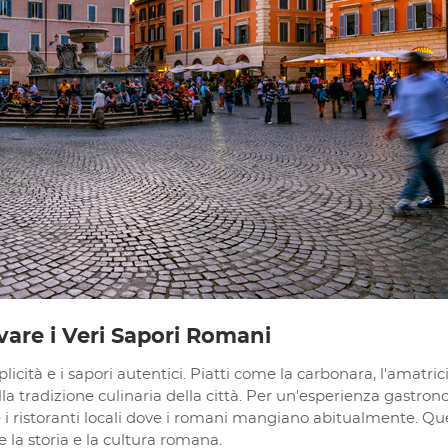
are i Veri Sapori Romani
cità e i sapori autentici. Piatti come la carbonara, l'amatric
lla tradizione culinaria della città. Per un'esperienza gastro
e e i ristoranti locali dove i romani mangiano abitualmente. Qu
 la storia e la cultura romana.