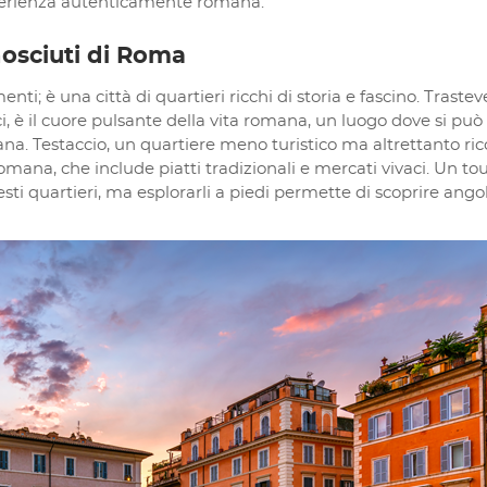
esperienza autenticamente romana.
nosciuti di Roma
; è una città di quartieri ricchi di storia e fascino. Trastev
ci, è il cuore pulsante della vita romana, un luogo dove si può
. Testaccio, un quartiere meno turistico ma altrettanto ric
omana, che include piatti tradizionali e mercati vivaci. Un tou
i quartieri, ma esplorarli a piedi permette di scoprire angol