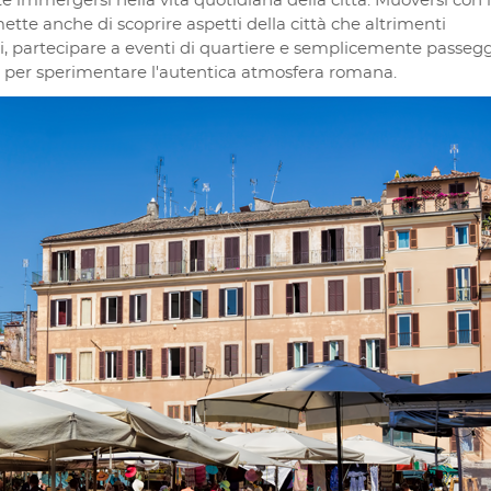
 immergersi nella vita quotidiana della città. Muoversi con 
ette anche di scoprire aspetti della città che altrimenti
ali, partecipare a eventi di quartiere e semplicemente passeg
 per sperimentare l'autentica atmosfera romana.