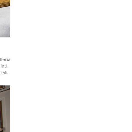
lleria
lati.
ali,