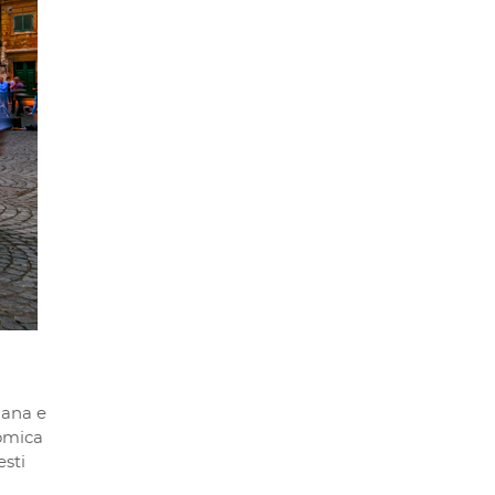
iana e
nomica
esti