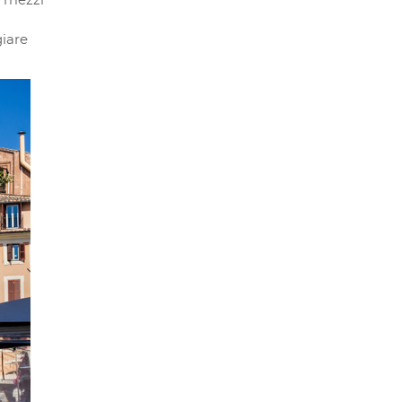
i mezzi
giare