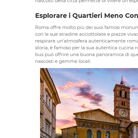
nascosti della città permette di vivere un'
Esplorare i Quartieri Meno Co
Roma offre molto più dei suoi famosi monumenti
con le sue stradine acciottolate e piazze viva
respirare un'atmosfera autenticamente romana
storia, è famoso per la sua autentica cucina r
bus può offrire una buona panoramica di quest
nascosti e gemme locali.