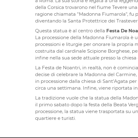
a Roma. La sua storia è legata a una leggenda
della Corsica trovarono nel fiume Tevere una 
ragione chiamata "Madonna Fiumarola", fu poi
diventando la Santa Protettrice dei Trasteveri
Questa statua è al centro della
Festa De Noa
La processione della Madonna Fiumarola è u
processioni e liturgie per onorare la propria
costruita dal cardinale Scipione Borghese, per
infine nella sua sede attuale presso la chiesa 
La Festa de Noantri, in realtà, non è comincia
decise di celebrare la Madonna del Carmine,
in processione dalla chiesa di Sant’Agata per 
circa una settimana. Infine, viene riportata i
La tradizione vuole che la statua della Madonn
il primo sabato dopo la festa della Beata Verg
processione, la statua viene trasportata su 
quartiere e turisti.