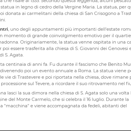
 che risale al 1535. Secondo questa leggenda, alcuni pescato
statua in legno di cedro della Vergine Maria. La statua, per 
 donata ai carmelitani della chiesa di San Crisogono a Tras
ni.
ntri
, uno degli appuntamenti più importanti dell'estate rom
n momento di grande coinvolgimento emotivo per il quartie
 madonna. Originariamente, la statua venne ospitata in una c
 poi essere trasferita alla chiesa di S. Giovanni dei Genovesi 
di S. Agata.
ta centinaia di anni fa. Fu durante il fascismo che Benito Mus
 divenendo poi un evento annuale a Roma. La statua viene p
le vie di Trastevere e poi riportata nella chiesa, dove rimane 
n processione sul Tevere, a ricordare il suo ritrovamento nel f
a lasci la sua dimora nella chiesa di S. Agata solo una volta 
ine del Monte Carmelo, che si celebra il 16 luglio. Durante la
una "macchina" e viene accompagnata da fedeli, abitanti del