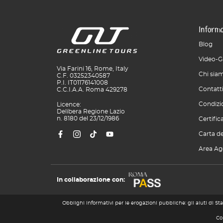
Informa
Blog
Video-G
Via Farini 16, Rome, Italy
Chi sia
C.F. 03252340587
P.I. IT01176141008
Contatt
C.C.I.A.A. Roma 429278
Condizio
Licence:
Delibera Regione Lazio
n. 8180 del 23/12/1986
Certific
Carta de
Area Ag
In collaborazione con:
Obblighi informativi per le erogazioni pubbliche: gli aiuti di Sta
Co