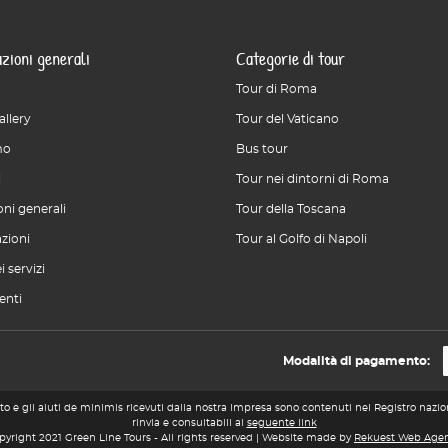
zioni generali
Categorie di tour
Tour di Roma
allery
Tour del Vaticano
mo
Bus tour
i
Tour nei dintorni di Roma
ni generali
Tour della Toscana
azioni
Tour al Golfo di Napoli
i servizi
enti
Modalità di pagamento:
to e gli aiuti de minimis ricevuti dalla nostra impresa sono contenuti nel Registro nazionale
rinvia e consultabili al
seguente link
pyright 2021 Green Line Tours - All rights reserved | Website made by
Rekuest Web Age