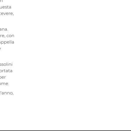
ri
questa
tevere,
ana.
re, con
appella
e
solini
ortata
per
iume.
l'anno,