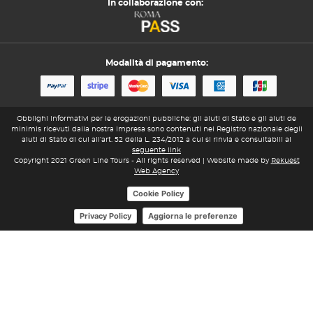
In collaborazione con:
Modalità di pagamento:
Obblighi informativi per le erogazioni pubbliche: gli aiuti di Stato e gli aiuti de
minimis ricevuti dalla nostra impresa sono contenuti nel Registro nazionale degli
aiuti di Stato di cui all’art. 52 della L. 234/2012 a cui si rinvia e consultabili al
seguente link
Copyright 2021 Green Line Tours - All rights reserved | Website made by
Rekuest
Web Agency
Cookie Policy
Aggiorna le preferenze
Privacy Policy