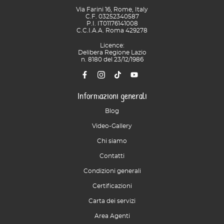
Via Farini 16, Rome, Italy
C.F. 03252340587
P.I. IT01176141008
C.C.I.A.A. Roma 429278
Licence:
Delibera Regione Lazio
n. 8180 del 23/12/1986
Informazioni generali
Blog
Video-Gallery
Chi siamo
Contatti
Condizioni generali
Certificazioni
Carta dei servizi
Area Agenti