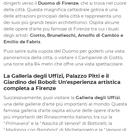
dirigerti verso il
Duomo di Firenze
, che si trova nel cuore
della città. Questa magnifica cattedrale gotica è una
delle attrazioni principali della città e rappresenta uno
dei suoi più grandi tesori architettonici. Ospita alcune
delle opere d'arte più famose di Firenze tra cui i busti
degli artisti:
Giotto, Brunelleschi, Arnolfo di Cambio e
Emilio de Fabris
.
Puoi salire sulla cupola del Duomo per goderti una vista
panoramica della città, o visitare il Campanile di Giotto,
una torre alta 84 metri che offre una vista spettacolare.
La Galleria degli Uffizi, Palazzo Pitti e il
Giardino dei Boboli: Un'esperienza artistica
completa a Firenze
Successivamente, puoi visitare la
Galleria degli Uffizi
,
una delle gallerie d'arte più importanti al mondo. Questa
famosa galleria d'arte ospita alcune delle opere d'arte
più importanti del Rinascimento italiano, tra cui la
"
Primavera
" e la "
Nascita di Venere
" di Botticelli, la
"
Madonna con Bambino
" di Michelangelo e la "
Venere di