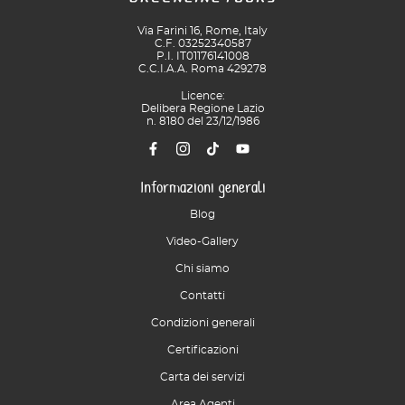
Via Farini 16, Rome, Italy
C.F. 03252340587
P.I. IT01176141008
C.C.I.A.A. Roma 429278
Licence:
Delibera Regione Lazio
n. 8180 del 23/12/1986
Informazioni generali
Blog
Video-Gallery
Chi siamo
Contatti
Condizioni generali
Certificazioni
Carta dei servizi
Area Agenti